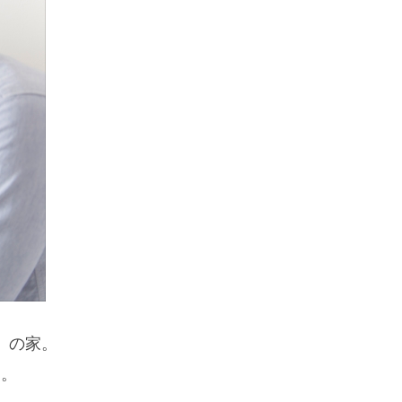
」の家。
と。