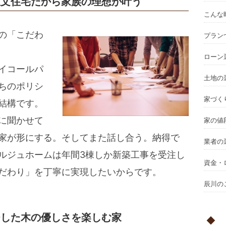
注文住宅だから家族の理想が叶う
こんな
の「こだわ
プラン
ローン
イコールパ
土地の
ちのポリシ
家づく
結構です。
に聞かせて
家の値
家が形にする。そしてまた話し合う。納得で
業者の
ルジュホームは年間3棟しか新築工事を受注し
資金・
だわり」を丁寧に実現したいからです。
辰川の
チした木の優しさを楽しむ家