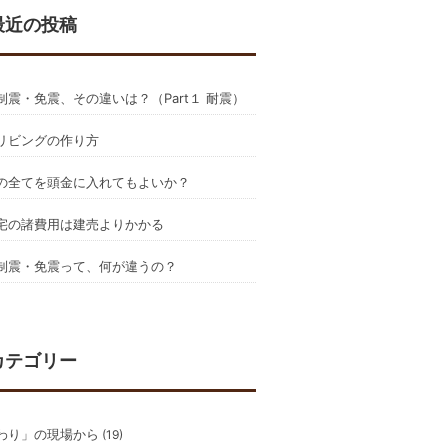
最近の投稿
制震・免震、その違いは？（Part１ 耐震）
リビングの作り方
の全てを頭金に入れてもよいか？
宅の諸費用は建売よりかかる
制震・免震って、何が違うの？
カテゴリー
わり」の現場から
(19)