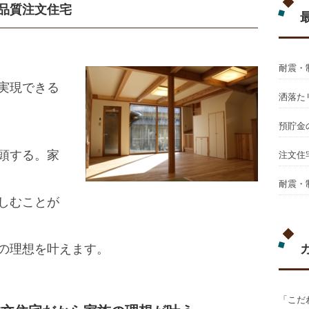
品質注文住宅
耐震・
実現できる
洒落た
預貯金
頭する。家
注文住
耐震・
しむことが
の理想を叶えます。
「こだ