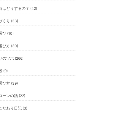
時はどうするの？
(42)
づくり
(33)
選び
(10)
選び方
(30)
りのツボ
(266)
段
(9)
選び方
(39)
ローンの話
(22)
こだわり日記
(3)