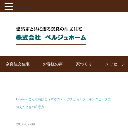
MENU
奈良注文住宅
お客様の声
家づくり
メッセージ
Home
›
こんな時はどうするの？
›
ガスからIHクッキングヒータに
替えたときの注意点
2018-07-09