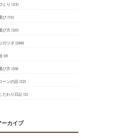
づくり
(33)
選び
(10)
選び方
(30)
りのツボ
(266)
段
(9)
選び方
(39)
ローンの話
(22)
こだわり日記
(3)
アーカイブ