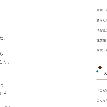
耐震・
洒落た
預貯金
ね。
注文住
耐震・
も
とか。
は
「こだ
せん。
こんな