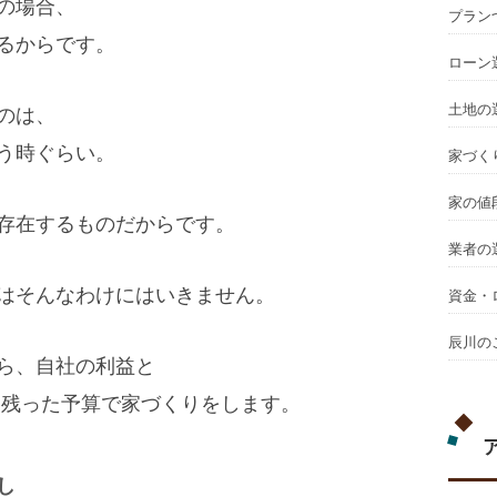
の場合、
プラン
るからです。
ローン
土地の
のは、
う時ぐらい。
家づく
家の値
存在するものだからです。
業者の
はそんなわけにはいきません。
資金・
辰川の
ら、自社の利益と
に残った予算で家づくりをします。
し