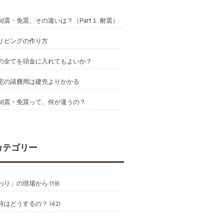
制震・免震、その違いは？（Part１ 耐震）
リビングの作り方
の全てを頭金に入れてもよいか？
宅の諸費用は建売よりかかる
制震・免震って、何が違うの？
カテゴリー
わり」の現場から
(19)
時はどうするの？
(42)