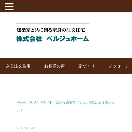
MENU
奈良注文住宅
お客様の声
家づくり
メッセージ
Home
›
家づくりのツボ
›
太陽光発電でつくった電気は夜は使えな
い？
2017-06-27